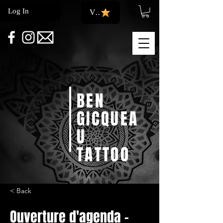
Log In
View points
BEN
GICQUEA
U
TATTOO
< Back
Ouverture d'agenda -