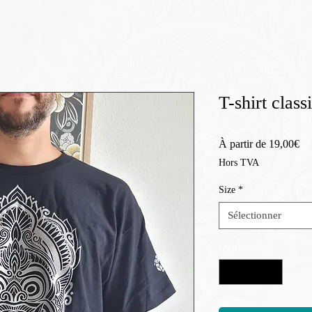
T-shirt class
Pr
À partir de
19,00€
pr
Hors TVA
Size
*
Sélectionner
Quantité
*