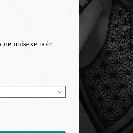
ique unisexe noir
ix
omotionnel