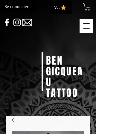
Se connecter
Voir les points
BEN
GICQUEA
U
TATTOO