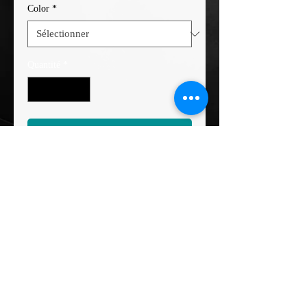
Color
*
Quantité
*
Ajouter au panier
Casquette avec logo hexagon brodé 
en blanc
Aucun avis pour le moment
Partagez votre expérience, soyez le
premier à laisser un avis.